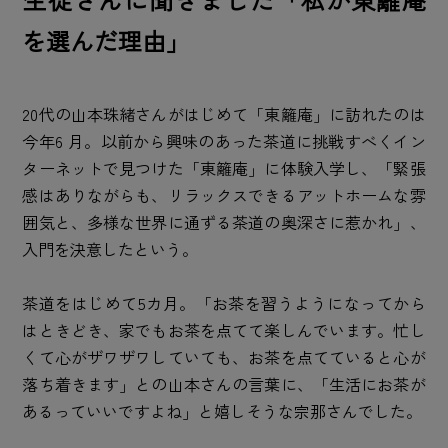
を選んだ理由」
20代の山本珠緒さんがはじめて「東籬庵」に訪れたのは
今年6 月。以前から興味のあった茶道に挑戦すべくイン
ターネットで見つけた「東籬庵」に体験入学し、「緊張
感はありながらも、リラックスできるアットホームな雰
囲気と、多様な世界に通ずる茶道の奥深さに惹かれ」、
入門を決意したという。
茶道をはじめて5カ月。「お茶を習うようになってから
はときどき、家でもお茶を点てて楽しんでいます。忙し
くて心がザワザワしていても、お茶を点てていると心が
落ち着きます」との山本さんの言葉に、「生活にお茶が
あるっていいですよね」と嬉しそうな宗那さんでした。