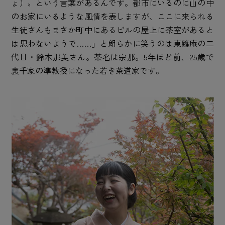
ょ）〟という言葉があるんです。都市にいるのに山の中
のお家にいるような風情を表しますが、ここに来られる
生徒さんもまさか町中にあるビルの屋上に茶室があると
は思わないようで……」と朗らかに笑うのは東籬庵の二
代目・鈴木那美さん。茶名は宗那。5年ほど前、25歳で
裏千家の準教授になった若き茶道家です。