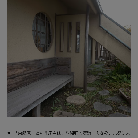
「東籬庵」という庵名は、陶淵明の漢詩にちなみ、京都は大