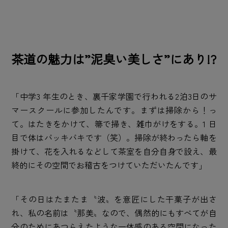
茶道の魅力は”泥臭い美しさ”にあり!?
「中学3 年生のとき、裏千家学園で行われる2泊3日のサ
マースクールに参加したんです。まずは掃除から！っ
て。はたきをかけて、箒で掃き、雑巾がけをする。1 日
目で体はバッキバキです（笑）。掃除が終わったら軸を
掛けて、花を入れるなどして茶室を自分自身で設え、最
終的にその空間でお稽古をつけていただいたんです」
「その日はたまたま〝波〟を意匠にした干菓子が出さ
れ、私の名前は〝那美〟なので、偶然的にもすべてが自
分のためにあつらえたような一体感のある空間になった