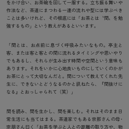
をかけ合い、お茶碗を回して一服する。立ち振る舞いや
作法など、茶道にまつわる一連の流れや型には学ぶべき
ことは多いけれど、その根底には「お茶とは〝間〟を勉
強するもの」という教えがあるといいます。
「間とは、お点前に息づく呼吸みたいなもの。亭主と
客、または客と客との間に流れるタイミングや思いやり
でもあるし、それらが生み出す時間や空間という意味も
あります。それをいかに心地良いものにしていくのかが
お茶にとって大切なんだと。間について教えてくれた先
生に、できないとどうなるのかと訊ねたら、『間抜けに
なる』とおっしゃられて（笑）」
間を読み、間を生かし、間を楽しむ。それはそのまま日
常生活にも当てはまる。茶道家でもある宗那さんの母･
宗朋さん曰く「お茶を学ぶと人との距離の取り方や、物