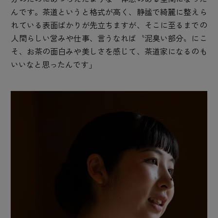
んです。茶道というと格式が高く、静謐で綺麗に整えら
れている表面ばかりが先立ちますが、そこに至るまでの
人間らしい営みや仕事、言うなれば〝泥臭い部分〟にこ
そ、お茶の面白みや美しさを感じて、茶道家になるのも
いいなと思ったんです」