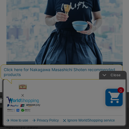
当サイトでは、当サイト内における閲覧履歴・属性情報などの取得およ
び利便性向上のためにクッキー（Cookie）を使用いたします。詳細に
関しては「
プライバシーポリシー
」をお読みください。
給湯流茶道
承諾する
Kyutoryu Sado