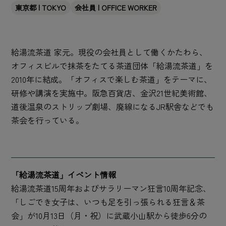
東京都 | TOKYO
会社員 | OFFICE WORKER
給湯流茶道 家元。現役の会社員として働くかたわら、
オフィスビルで抹茶をたてる茶道団体「給湯流茶道」を
2010年に結成。「オフィスで楽しむ茶道」をテーマに、
研修や講演を実施中。阪急百貨店、金沢21世紀美術館、
道後温泉のストリップ劇場、廃線になるJR駅舎などでも
茶会を行っている。
「給湯流茶道」イベント情報
給湯流茶道15周年およびサラリーマン狂言10周年記念、
「しごでき女子は、いつも足を引っ張られる狂言＆茶
会」が10月13日（月・祝）に武蔵小山駅から徒歩6分の