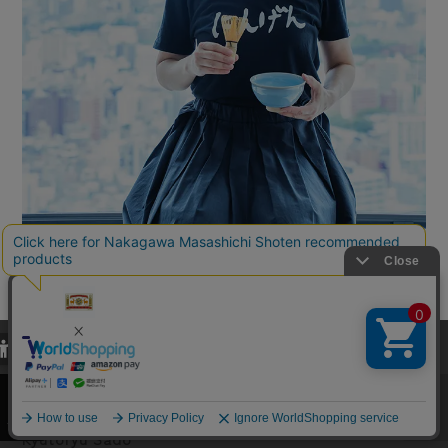
当サイトでは、当サイト内における閲覧履歴・属性情報などの取得およ
び利便性向上のためにクッキー（Cookie）を使用いたします。詳細に
関しては「
プライバシーポリシー
」をお読みください。
給湯流茶道
承諾する
Kyutoryu Sado