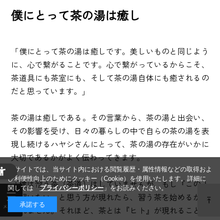
僕にとって茶の湯は癒し
「僕にとって茶の湯は癒しです。美しいものと同じよう
に、心で繋がることです。心で繋がっているからこそ、
茶道具にも茶室にも、そして茶の湯自体にも癒されるの
だと思っています。」
茶の湯は癒しである。その言葉から、茶の湯と出会い、
その影響を受け、日々の暮らしの中で自らの茶の湯を表
現し続けるハヤシさんにとって、茶の湯の存在がいかに
大切であるかがよく伝わってきます。
当サイトでは、当サイト内における閲覧履歴・属性情報などの取得およ
び利便性向上のためにクッキー（Cookie）を使用いたします。詳細に
「僕は習う茶（茶道）はしていませんが、もし『この人
関しては「
プライバシーポリシー
」をお読みください。
に習いたい』と思う方が現れたら、習う茶を始めるかも
承諾する
しれません。それほど、茶とは『ヒト』が現れることな