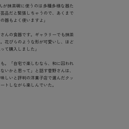
んが抹茶碗に使うのは多種多様な器た
工芸品だと緊張しちゃうので、あくまで
通の器もよく使いますよ」
コさんの食器です。ギャラリーでも抹茶
れ。花びらのような形が可愛いし、ほど
思って購入しました」
とも。「自宅で楽しむなら、和に囚われ
ゃないかと思って」と話す菅野さんは、
美味しいと評判の洋菓子店で選んだクッ
ネートしながら楽しんでいた。