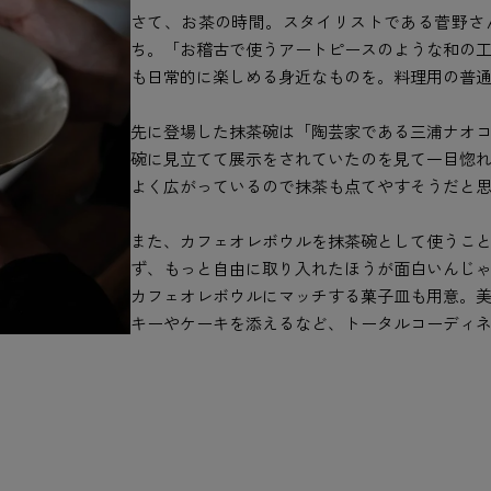
さて、お茶の時間。スタイリストである菅野さ
ち。「お稽古で使うアートピースのような和の
も日常的に楽しめる身近なものを。料理用の普
先に登場した抹茶碗は「陶芸家である三浦ナオ
碗に見立てて展示をされていたのを見て一目惚
よく広がっているので抹茶も点てやすそうだと
また、カフェオレボウルを抹茶碗として使うこ
ず、もっと自由に取り入れたほうが面白いんじ
カフェオレボウルにマッチする菓子皿も用意。
キーやケーキを添えるなど、トータルコーディ