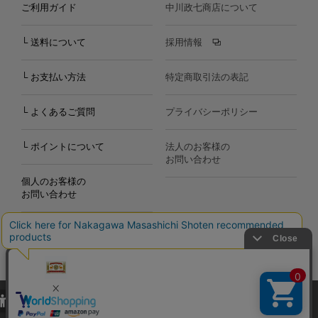
ご利用ガイド
中川政七商店について
└ 送料について
採用情報
└ お支払い方法
特定商取引法の表記
└ よくあるご質問
プライバシーポリシー
└ ポイントについて
法人のお客様の
お問い合わせ
個人のお客様の
お問い合わせ
当サイトでは、当サイト内における閲覧履歴・属性情報などの取得およ
Copyright©2000
-2026
び利便性向上のためにクッキー（Cookie）を使用いたします。詳細に
Nakagawa Masashichi Shoten All Rights Reserved.