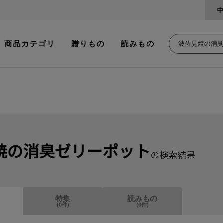
商品カテゴリ
贈りもの
読みもの
焼の消臭ゼリーポット
の検索結果
特集
読みもの
(
0
件)
(
0
件)