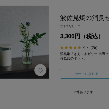
波佐見焼の消臭
サイズなし 白
3,300円（税込）
4.7
（70）
消臭剤「きえ～るゼリー 吉野
佐見焼のポット。
カートに入れる
2
件あります