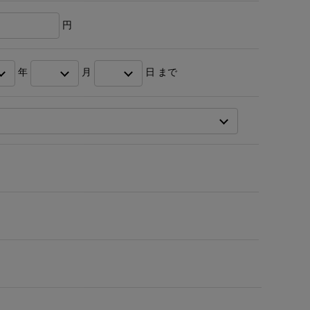
円
年
月
日 まで