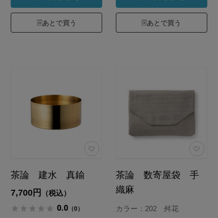
あとで買う
あとで買う
茶論 建水 真鍮
茶論 数寄屋袋 手
織麻
7,700円
（税込）
0.0
（0）
カラー：202 舛花