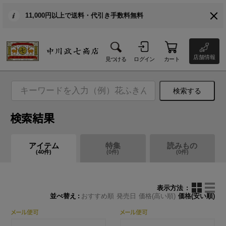
11,000円以上で送料・代引き手数料無料
店舗情報
見つける
ログイン
カート
検索する
検索結果
アイテム
特集
読みもの
(
40
件)
(
0
件)
(
0
件)
表示方法
並べ替え
おすすめ順
発売日
価格(高い順)
価格(安い順)