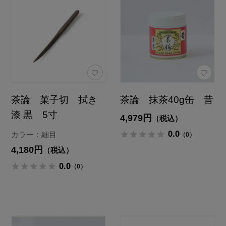
茶論 菓子切 拭き
茶論 抹茶40g缶 昔
漆 黒 5寸
4,979円
（税込）
0.0
（0）
カラー：細目
4,180円
（税込）
0.0
（0）