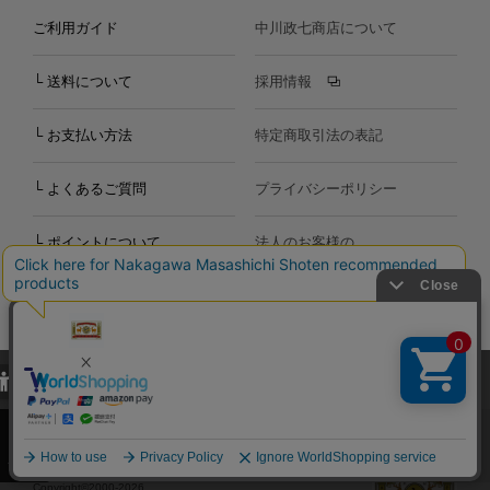
ご利用ガイド
中川政七商店について
└ 送料について
採用情報
└ お支払い方法
特定商取引法の表記
└ よくあるご質問
プライバシーポリシー
└ ポイントについて
法人のお客様の
お問い合わせ
個人のお客様の
お問い合わせ
当サイトでは、当サイト内における閲覧履歴・属性情報などの取得およ
び利便性向上のためにクッキー（Cookie）を使用いたします。詳細に
関しては「
プライバシーポリシー
」をお読みください。
再検索はこちら
再検索はこちら
承諾する
Copyright©2000
-2026