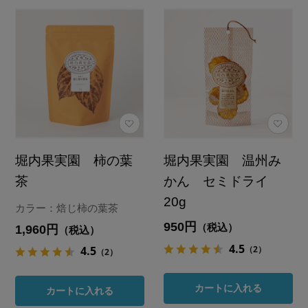
堀内果実園 柿の葉
堀内果実園 温州み
茶
かん セミドライ
20g
カラー：焙じ柿の葉茶
950円
（税込）
1,960円
（税込）
4.5
（2）
4.5
（2）
カートに入れる
カートに入れる