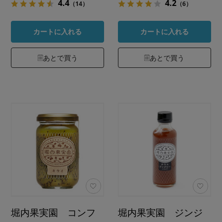
4.4
4.2
（14）
（6）
カートに入れる
カートに入れる
あとで買う
あとで買う
堀内果実園 コンフ
堀内果実園 ジンジ