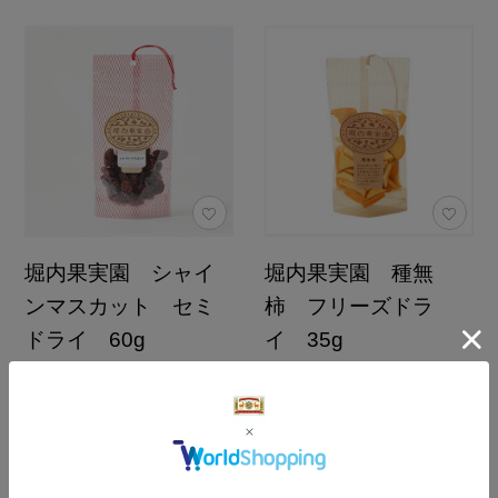
堀内果実園 シャイ
堀内果実園 種無
ンマスカット セミ
柿 フリーズドラ
ドライ 60g
イ 35g
1,680円
1,190円
（税込）
（税込）
4.5
0.0
（2）
（0）
カートに入れる
カートに入れる