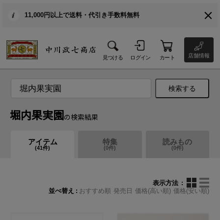
11,000円以上で送料・代引き手数料無料
店舗情報
見つける
ログイン
カート
検索する
堀内果実園
の検索結果
アイテム
特集
読みもの
(
41
件)
(
0
件)
(
0
件)
表示方法
並べ替え
おすすめ順
発売日
価格(高い順)
価格(安い順)