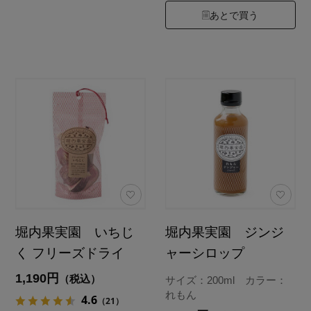
あとで買う
堀内果実園 いちじ
堀内果実園 ジンジ
く フリーズドライ
ャーシロップ
1,190円
（税込）
サイズ：200ml カラー：
れもん
4.6
（21）