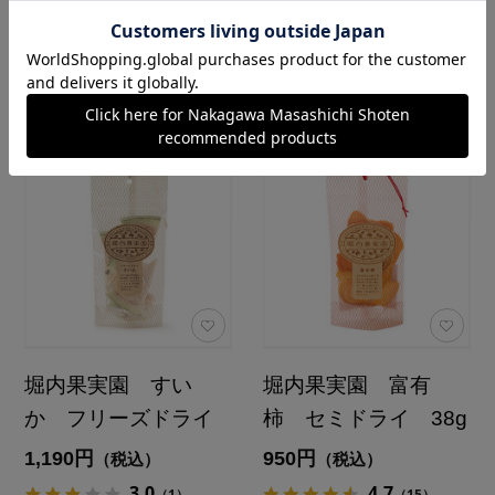
あとで買う
あとで買う
堀内果実園 すい
堀内果実園 富有
か フリーズドライ
柿 セミドライ 38g
1,190円
950円
（税込）
（税込）
3.0
4.7
（1）
（15）