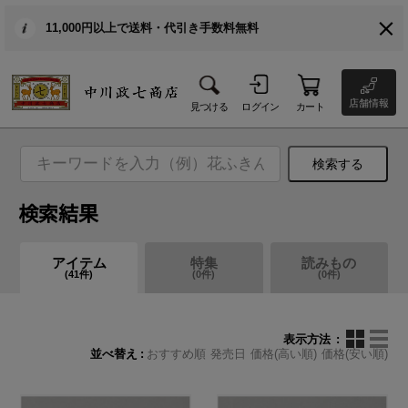
11,000円以上で送料・代引き手数料無料
店舗情報
見つける
ログイン
カート
検索する
検索結果
アイテム
特集
読みもの
(
41
件)
(
0
件)
(
0
件)
表示方法
並べ替え
おすすめ順
発売日
価格(高い順)
価格(安い順)