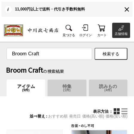
11,000円以上で送料・代引き手数料無料
店舗情報
見つける
ログイン
カート
検索する
Broom Craft
の検索結果
アイテム
特集
読みもの
(
9
件)
(
1
件)
(
4
件)
表示方法
並べ替え
おすすめ順
発売日
価格(高い順)
価格(安い順)