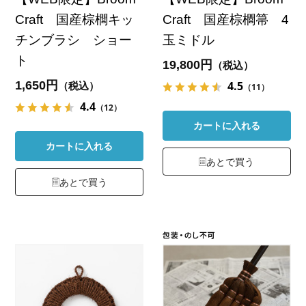
Craft 国産棕櫚キッ
Craft 国産棕櫚箒 4
チンブラシ ショー
玉ミドル
ト
19,800円
（税込）
1,650円
4.5
（税込）
（11）
4.4
（12）
カートに入れる
カートに入れる
あとで買う
あとで買う