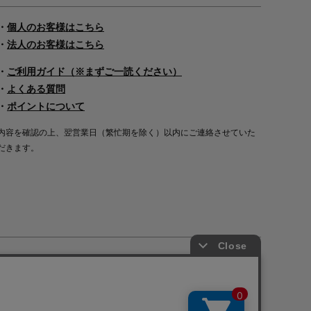
・
個人のお客様はこちら
・
法人のお客様はこちら
・
ご利用ガイド（※まずご一読ください）
・
よくある質問
・
ポイントについて
内容を確認の上、翌営業日（繁忙期を除く）以内にご連絡させていた
だきます。
Copyright©2000
-2026
Nakagawa Masashichi Shoten All Rights Reserved.