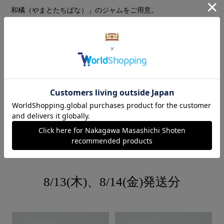
和橘（やまとたちばな）」のジャムをご用意。
清らかで凛とした香りの表皮と、きれいな苦みが特徴の果肉を
丁寧に取り出し、さらにスパイスとしてカルダモンやコリアン
ダーを合わせ、爽やかさのなかに奥行きを感じるジャムに仕上
げました。
予約商品・WEB限定・数量限定
ラインナップ
8/13(木)、8/14(金)発送分