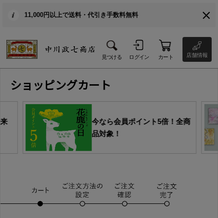
11,000円以上で送料・代引き手数料無料
店舗情報
見つける
ログイン
カート
ショッピングカート
由来
今なら会員ポイント5倍！全商
品対象！