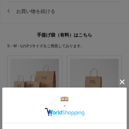
手提げ袋（有料）はこちら
S・M・Lの3つサイズをご用意しております。
S・M・Lサイズより当店に
Sサイズ
お任せ