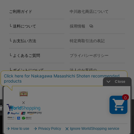
ご利用ガイド
中川政七商店について
└ 送料について
採用情報
└ お支払い方法
特定商取引法の表記
└ よくあるご質問
プライバシーポリシー
└ ポイントについて
法人のお客様の
お問い合わせ
個人のお客様の
お問い合わせ
当サイトでは、当サイト内における閲覧履歴・属性情報などの取得およ
Copyright©2000
-2026
び利便性向上のためにクッキー（Cookie）を使用いたします。詳細に
Nakagawa Masashichi Shoten All Rights Reserved.
関しては「
プライバシーポリシー
」をお読みください。
承諾する