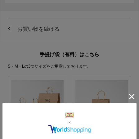
手提げ袋（有料）はこちら
S・M・Lの3つサイズをご用意しております。
S・M・Lサイズより当店に
Sサイズ