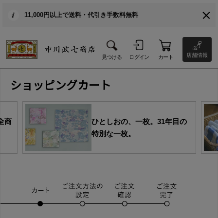
11,000円以上で送料・代引き手数料無料
店舗情報
見つける
ログイン
カート
ショッピングカート
全商
ひとしおの、一枚。31年目の
特別な一枚。