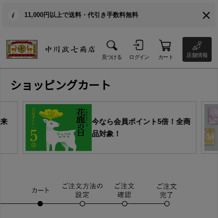
11,000円以上で送料・代引き手数料無料
店舗情報
見つける
ログイン
カート
ショッピングカート
由来
今なら会員ポイント5倍！全商
品対象！