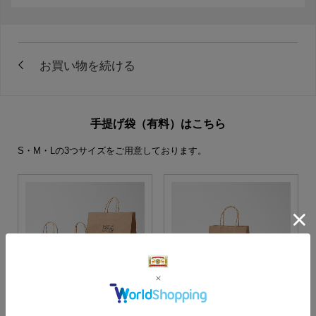
手提げ袋（有料）はこちら
S・M・Lの3つサイズをご用意しております。
S・M・Lサイズより当店に
Sサイズ