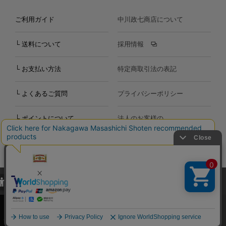
ご利用ガイド
中川政七商店について
└ 送料について
採用情報
└ お支払い方法
特定商取引法の表記
└ よくあるご質問
プライバシーポリシー
└ ポイントについて
法人のお客様の
お問い合わせ
個人のお客様の
お問い合わせ
当サイトでは、当サイト内における閲覧履歴・属性情報などの取得およ
Copyright©2000
-2026
び利便性向上のためにクッキー（Cookie）を使用いたします。詳細に
Nakagawa Masashichi Shoten All Rights Reserved.
関しては「
プライバシーポリシー
」をお読みください。
承諾する