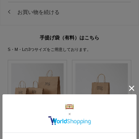
手提げ袋（有料）はこちら
S・M・Lの3つサイズをご用意しております。
S・M・Lサイズより当店に
Sサイズ
お任せ