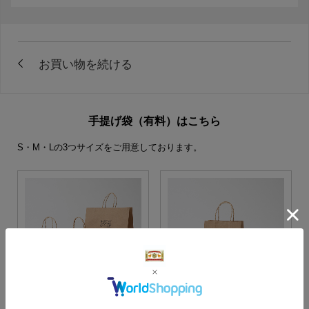
手提げ袋（有料）はこちら
S・M・Lの3つサイズをご用意しております。
S・M・Lサイズより当店に
Sサイズ