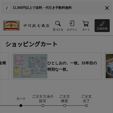
11,000円以上で送料・代引き手数料無料
店舗情報
見つける
ログイン
カート
ショッピングカート
全商
ひとしおの、一枚。31年目の
特別な一枚。