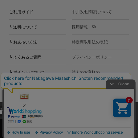
ご利用ガイド
中川政七商店について
└ 送料について
採用情報
└ お支払い方法
特定商取引法の表記
└ よくあるご質問
プライバシーポリシー
└ ポイントについて
法人のお客様の
お問い合わせ
個人のお客様の
お問い合わせ
当サイトでは、当サイト内における閲覧履歴・属性情報などの取得およ
Copyright©2000
-2026
び利便性向上のためにクッキー（Cookie）を使用いたします。詳細に
Nakagawa Masashichi Shoten All Rights Reserved.
関しては「
プライバシーポリシー
」をお読みください。
承諾する