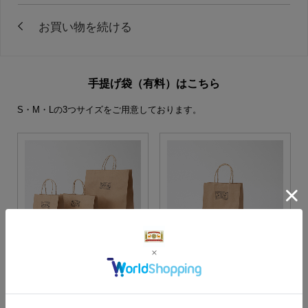
手提げ袋（有料）はこちら
S・M・Lの3つサイズをご用意しております。
S・M・Lサイズより当店に
Sサイズ
お任せ