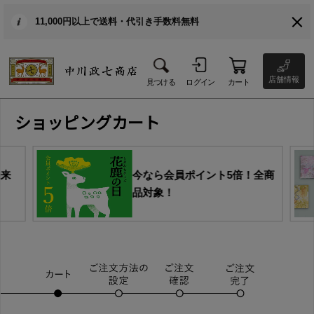
11,000円以上で送料・代引き手数料無料
店舗情報
見つける
ログイン
カート
ショッピングカート
由来
今なら会員ポイント5倍！全商
品対象！