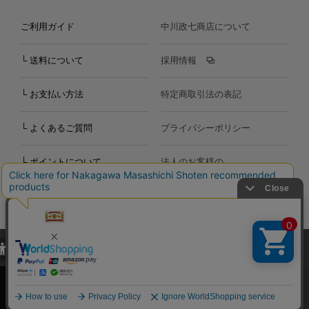
ご利用ガイド
中川政七商店について
└ 送料について
採用情報
└ お支払い方法
特定商取引法の表記
└ よくあるご質問
プライバシーポリシー
└ ポイントについて
法人のお客様の
お問い合わせ
個人のお客様の
お問い合わせ
当サイトでは、当サイト内における閲覧履歴・属性情報などの取得およ
Copyright©2000
-2026
び利便性向上のためにクッキー（Cookie）を使用いたします。詳細に
Nakagawa Masashichi Shoten All Rights Reserved.
関しては「
プライバシーポリシー
」をお読みください。
承諾する