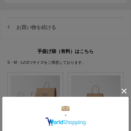
手提げ袋（有料）はこちら
S・M・Lの3つサイズをご用意しております。
S・M・Lサイズより当店に
Sサイズ