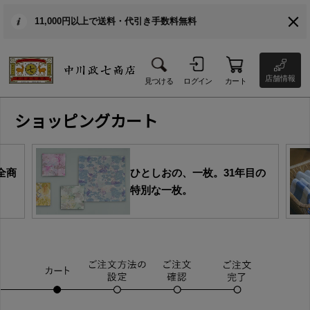
11,000円以上で送料・代引き手数料無料
店舗情報
見つける
ログイン
カート
ショッピングカート
全商
ひとしおの、一枚。31年目の
特別な一枚。