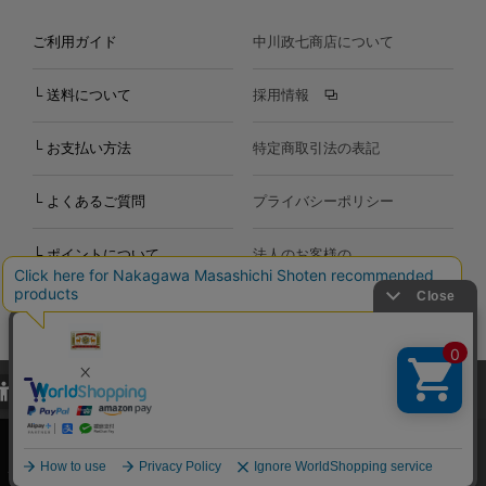
ご利用ガイド
中川政七商店について
└ 送料について
採用情報
└ お支払い方法
特定商取引法の表記
└ よくあるご質問
プライバシーポリシー
└ ポイントについて
法人のお客様の
お問い合わせ
個人のお客様の
お問い合わせ
当サイトでは、当サイト内における閲覧履歴・属性情報などの取得およ
Copyright©2000
-2026
び利便性向上のためにクッキー（Cookie）を使用いたします。詳細に
Nakagawa Masashichi Shoten All Rights Reserved.
関しては「
プライバシーポリシー
」をお読みください。
承諾する