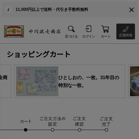
11,000円以上で送料・代引き手数料無料
店舗情報
見つける
ログイン
カート
ショッピングカート
全商
ひとしおの、一枚。31年目の
特別な一枚。