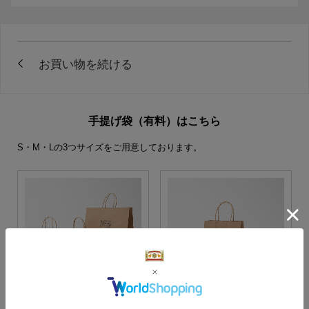
手提げ袋（有料）はこちら
S・M・Lの3つサイズをご用意しております。
S・M・Lサイズより当店に
Sサイズ