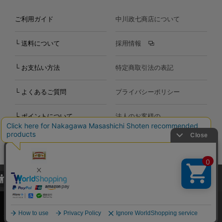
ご利用ガイド
中川政七商店について
└ 送料について
採用情報
└ お支払い方法
特定商取引法の表記
└ よくあるご質問
プライバシーポリシー
└ ポイントについて
法人のお客様の
お問い合わせ
個人のお客様の
お問い合わせ
当サイトでは、当サイト内における閲覧履歴・属性情報などの取得およ
Copyright©2000
-2026
び利便性向上のためにクッキー（Cookie）を使用いたします。詳細に
Nakagawa Masashichi Shoten All Rights Reserved.
関しては「
プライバシーポリシー
」をお読みください。
承諾する