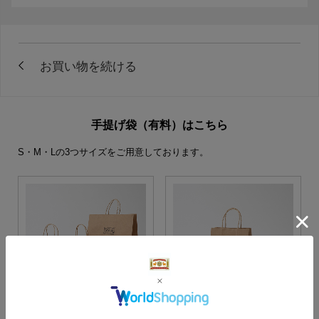
手提げ袋（有料）はこちら
S・M・Lの3つサイズをご用意しております。
S・M・Lサイズより当店に
Sサイズ