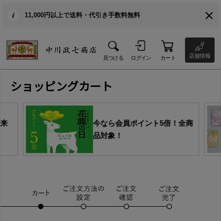
11,000円以上で送料・代引き手数料無料
店舗情報
見つける
ログイン
カート
ショッピングカート
由来
今なら会員ポイント5倍！全商
品対象！