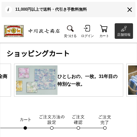
11,000円以上で送料・代引き手数料無料
店舗情報
見つける
ログイン
カート
ショッピングカート
全商
ひとしおの、一枚。31年目の
特別な一枚。