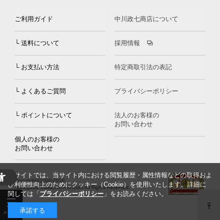
ご利用ガイド
中川政七商店について
└ 送料について
採用情報
└ お支払い方法
特定商取引法の表記
└ よくあるご質問
プライバシーポリシー
└ ポイントについて
法人のお客様の
お問い合わせ
個人のお客様の
お問い合わせ
当サイトでは、当サイト内における閲覧履歴・属性情報などの取得およ
Copyright©2000
-2026
び利便性向上のためにクッキー（Cookie）を使用いたします。詳細に
Nakagawa Masashichi Shoten All Rights Reserved.
関しては「
プライバシーポリシー
」をお読みください。
承諾する