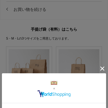
手提げ袋（有料）はこちら
S・M・Lの3つサイズをご用意しております。
S・M・Lサイズより当店に
Sサイズ
お任せ