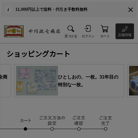
11,000円以上で送料・代引き手数料無料
店舗情報
見つける
ログイン
カート
ショッピングカート
全商
ひとしおの、一枚。31年目の
特別な一枚。