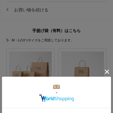
手提げ袋（有料）はこちら
S・M・Lの3つサイズをご用意しております。
S・M・Lサイズより当店に
Sサイズ
お任せ