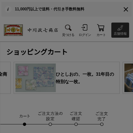
11,000円以上で送料・代引き手数料無料
店舗情報
見つける
ログイン
カート
ショッピングカート
全商
ひとしおの、一枚。31年目の
特別な一枚。