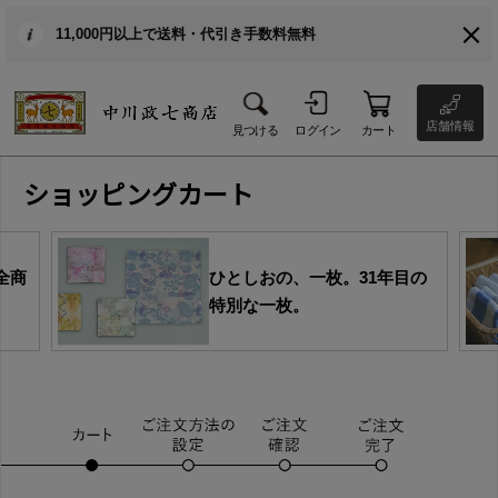
11,000円以上で送料・代引き手数料無料
店舗情報
見つける
ログイン
カート
ショッピングカート
全商
ひとしおの、一枚。31年目の
特別な一枚。