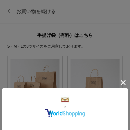
手提げ袋（有料）はこちら
S・M・Lの3つサイズをご用意しております。
S・M・Lサイズより当店に
Sサイズ
お任せ