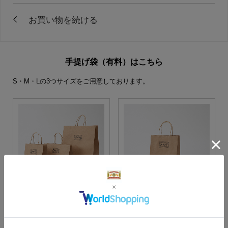
手提げ袋（有料）はこちら
S・M・Lの3つサイズをご用意しております。
S・M・Lサイズより当店に
Sサイズ
お任せ