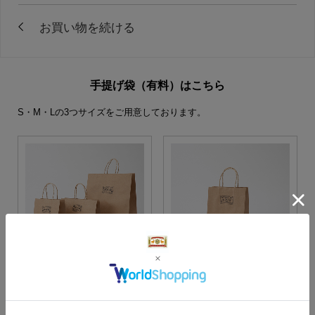
手提げ袋（有料）はこちら
S・M・Lの3つサイズをご用意しております。
S・M・Lサイズより当店に
Sサイズ
お任せ