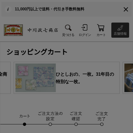
11,000円以上で送料・代引き手数料無料
店舗情報
見つける
ログイン
カート
ショッピングカート
全商
ひとしおの、一枚。31年目の
特別な一枚。