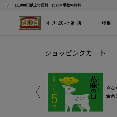
11,000円以上で送料・代引き手数料無料
特集
ショッピングカート
える-よりどり
今な
ャンペーン-
全商