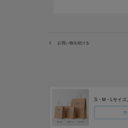
S・M・Lサイ
カ