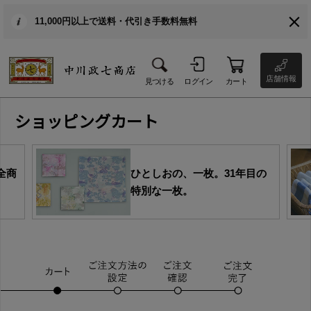
11,000円以上で送料・代引き手数料無料
店舗情報
見つける
ログイン
カート
ショッピングカート
全商
ひとしおの、一枚。31年目の
特別な一枚。