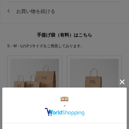
手提げ袋（有料）はこちら
S・M・Lの3つサイズをご用意しております。
S・M・Lサイズより当店に
Sサイズ
お任せ