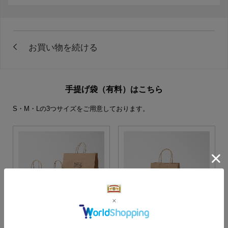
手提げ袋（有料）はこちら
S・M・Lの3つサイズをご用意しております。
S・M・Lサイズより当店に
Sサイズ