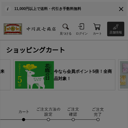
11,000円以上で送料・代引き手数料無料
店舗情報
見つける
ログイン
カート
ショッピングカート
由来
今なら会員ポイント5倍！全商
品対象！