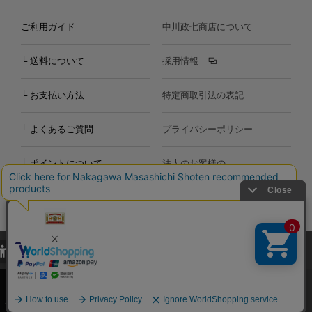
ご利用ガイド
中川政七商店について
└ 送料について
採用情報
└ お支払い方法
特定商取引法の表記
└ よくあるご質問
プライバシーポリシー
└ ポイントについて
法人のお客様の
お問い合わせ
個人のお客様の
お問い合わせ
当サイトでは、当サイト内における閲覧履歴・属性情報などの取得およ
Copyright©2000
-2026
び利便性向上のためにクッキー（Cookie）を使用いたします。詳細に
Nakagawa Masashichi Shoten All Rights Reserved.
関しては「
プライバシーポリシー
」をお読みください。
承諾する