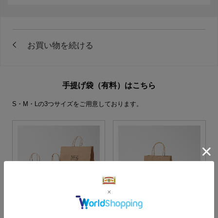
手提げ袋（有料）はこちら
S・M・Lの3つサイズをご用意しております。
S・M・Lサイズより当店に
Sサイズ