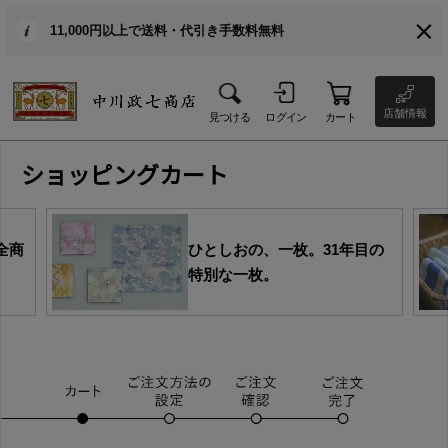
11,000円以上で送料・代引き手数料無料
店舗情報
見つける
ログイン
カート
ショッピングカート
全商
ひとしおの、一枚。31年目の
特別な一枚。