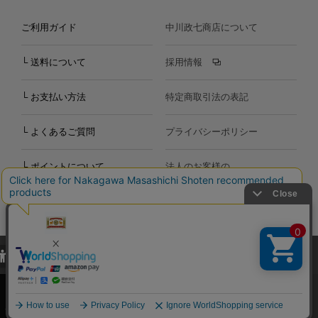
ご利用ガイド
中川政七商店について
└ 送料について
採用情報
└ お支払い方法
特定商取引法の表記
└ よくあるご質問
プライバシーポリシー
└ ポイントについて
法人のお客様の
お問い合わせ
個人のお客様の
お問い合わせ
当サイトでは、当サイト内における閲覧履歴・属性情報などの取得およ
Copyright©2000
-2026
び利便性向上のためにクッキー（Cookie）を使用いたします。詳細に
Nakagawa Masashichi Shoten All Rights Reserved.
関しては「
プライバシーポリシー
」をお読みください。
承諾する