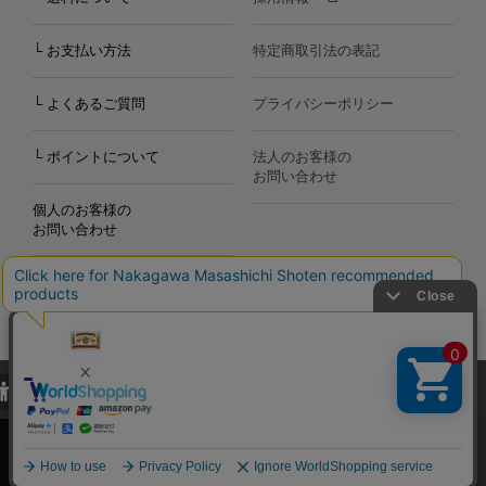
└ お支払い方法
特定商取引法の表記
└ よくあるご質問
プライバシーポリシー
└ ポイントについて
法人のお客様の
お問い合わせ
個人のお客様の
お問い合わせ
当サイトでは、当サイト内における閲覧履歴・属性情報などの取得およ
Copyright©2000
-2026
び利便性向上のためにクッキー（Cookie）を使用いたします。詳細に
Nakagawa Masashichi Shoten All Rights Reserved.
関しては「
プライバシーポリシー
」をお読みください。
承諾する