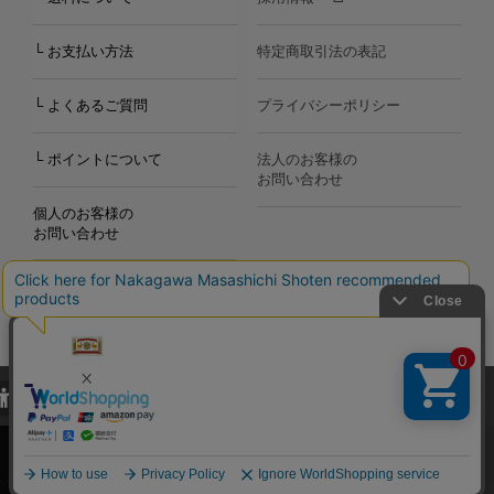
└ お支払い方法
特定商取引法の表記
└ よくあるご質問
プライバシーポリシー
└ ポイントについて
法人のお客様の
お問い合わせ
個人のお客様の
お問い合わせ
当サイトでは、当サイト内における閲覧履歴・属性情報などの取得およ
Copyright©2000
-2026
び利便性向上のためにクッキー（Cookie）を使用いたします。詳細に
Nakagawa Masashichi Shoten All Rights Reserved.
関しては「
プライバシーポリシー
」をお読みください。
承諾する