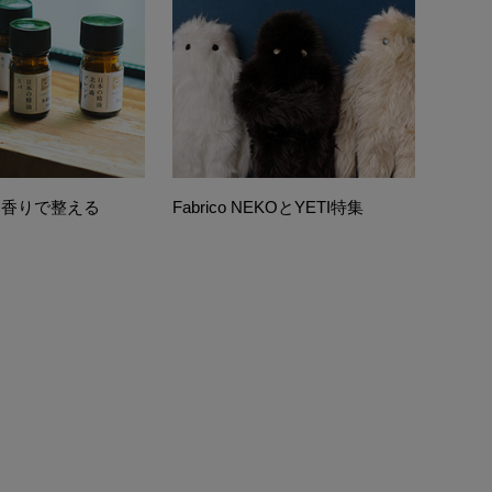
 香りで整える
Fabrico NEKOとYETI特集