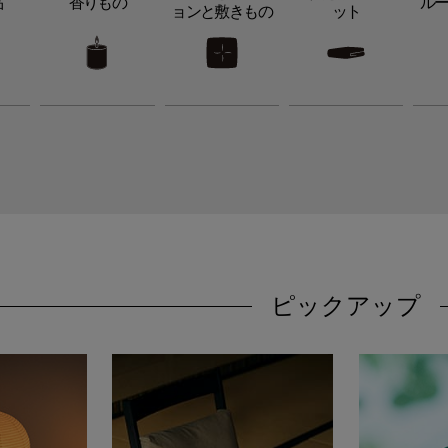
品
香りもの
ル
ョンと敷きもの
ット
ピックアップ