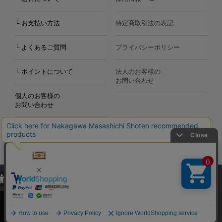
└ お支払い方法
特定商取引法の表記
└ よくあるご質問
プライバシーポリシー
└ ポイントについて
法人のお客様の
お問い合わせ
個人のお客様の
お問い合わせ
当サイトでは、当サイト内における閲覧履歴・属性情報などの取得およ
Copyright©2000
-2026
び利便性向上のためにクッキー（Cookie）を使用いたします。詳細に
Nakagawa Masashichi Shoten All Rights Reserved.
関しては「
プライバシーポリシー
」をお読みください。
承諾する