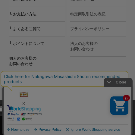
└ お支払い方法
特定商取引法の表記
└ よくあるご質問
プライバシーポリシー
└ ポイントについて
法人のお客様の
お問い合わせ
個人のお客様の
お問い合わせ
当サイトでは、当サイト内における閲覧履歴・属性情報などの取得およ
Copyright©2000
-2026
び利便性向上のためにクッキー（Cookie）を使用いたします。詳細に
Nakagawa Masashichi Shoten All Rights Reserved.
関しては「
プライバシーポリシー
」をお読みください。
承諾する