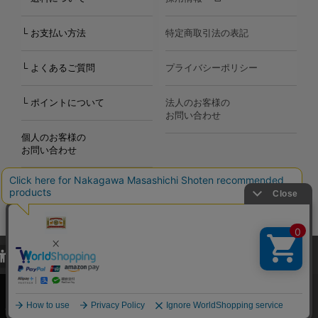
└ お支払い方法
特定商取引法の表記
└ よくあるご質問
プライバシーポリシー
└ ポイントについて
法人のお客様の
お問い合わせ
個人のお客様の
お問い合わせ
当サイトでは、当サイト内における閲覧履歴・属性情報などの取得およ
Copyright©2000
-2026
び利便性向上のためにクッキー（Cookie）を使用いたします。詳細に
Nakagawa Masashichi Shoten All Rights Reserved.
関しては「
プライバシーポリシー
」をお読みください。
承諾する