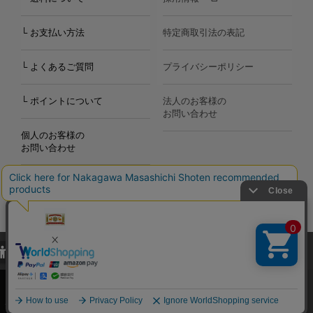
└ お支払い方法
特定商取引法の表記
└ よくあるご質問
プライバシーポリシー
└ ポイントについて
法人のお客様の
お問い合わせ
個人のお客様の
お問い合わせ
当サイトでは、当サイト内における閲覧履歴・属性情報などの取得およ
Copyright©2000
-2026
び利便性向上のためにクッキー（Cookie）を使用いたします。詳細に
Nakagawa Masashichi Shoten All Rights Reserved.
関しては「
プライバシーポリシー
」をお読みください。
承諾する