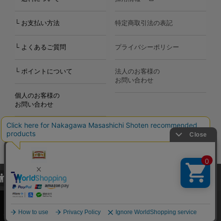
└ お支払い方法
特定商取引法の表記
└ よくあるご質問
プライバシーポリシー
└ ポイントについて
法人のお客様の
お問い合わせ
個人のお客様の
お問い合わせ
当サイトでは、当サイト内における閲覧履歴・属性情報などの取得およ
Copyright©2000
-2026
び利便性向上のためにクッキー（Cookie）を使用いたします。詳細に
Nakagawa Masashichi Shoten All Rights Reserved.
関しては「
プライバシーポリシー
」をお読みください。
承諾する