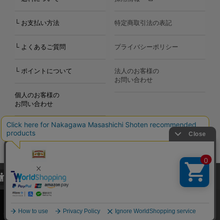
└ お支払い方法
特定商取引法の表記
└ よくあるご質問
プライバシーポリシー
└ ポイントについて
法人のお客様の
お問い合わせ
個人のお客様の
お問い合わせ
当サイトでは、当サイト内における閲覧履歴・属性情報などの取得およ
Copyright©2000
-2026
び利便性向上のためにクッキー（Cookie）を使用いたします。詳細に
Nakagawa Masashichi Shoten All Rights Reserved.
関しては「
プライバシーポリシー
」をお読みください。
承諾する