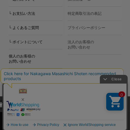
└ お支払い方法
特定商取引法の表記
└ よくあるご質問
プライバシーポリシー
└ ポイントについて
法人のお客様の
お問い合わせ
個人のお客様の
お問い合わせ
当サイトでは、当サイト内における閲覧履歴・属性情報などの取得およ
Copyright©2000
-2026
び利便性向上のためにクッキー（Cookie）を使用いたします。詳細に
Nakagawa Masashichi Shoten All Rights Reserved.
関しては「
プライバシーポリシー
」をお読みください。
承諾する